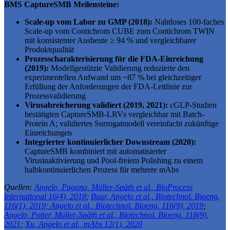
BMS CaptureSMB Meilensteine:
Scale-up vom Labor zu GMP (2018):
Nahtloses 100-faches
Scale-up vom Contichrom CUBE zum Contichrom TWIN
mit konsistenter Ausbeute ≥ 94 % und vergleichbarer
Produktqualität
Prozesscharakterisierung für die FDA-Einreichung
(2019):
Modellgestützte Validierung reduzierte den
experimentellen Aufwand um ~87 % bei gleichzeitiger
Erfüllung der Anforderungen der FDA-Leitlinie zur
Prozessvalidierung
Virusabreicherung validiert (2019, 2021):
cGLP-Studien
bestätigten CaptureSMB-LRVs vergleichbar mit Batch-
Protein A; validiertes Surrogatmodell vereinfacht zukünftige
Einreichungen
Integrierter kontinuierlicher Downstream (2020):
CaptureSMB kombiniert mit automatisierter
Virusinaktivierung und Pool-freiem Polishing zu einem
halbkontinuierlichen Prozess für mehrere mAbs
Quellen:
Angelo, Pagano, Müller-Späth et al., BioProcess
International 16(4), 2018
;
Baur, Angelo et al., Biotechnol. Bioeng.
116(1), 2019;
Angelo et al., Biotechnol. Bioeng. 116(9), 2019
;
Angelo, Potter, Müller-Späth et al., Biotechnol. Bioeng. 118(9),
2021
;
Xu, Angelo et al., mAbs 12(1), 2020