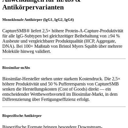
Antikörpervarianten
Monoklonale Antikörper (IgG1, IgG2, IgG4)
CaptureSMB® liefert 2,5× höhere Protein-A-Capture-Produktivität
für alle IgG-Subtypen bei gleichzeitiger Beibehaltung von ≥94 %
Ausbeute und vergleichbarer Produktqualität (HCP, Aggregate,
DNA). Bei 100× Maßstab von Bristol Myers Squibb über mehrere
Moleküle hinweg validiert.
Biosimilar-mAbs
Biosimilar-Hersteller stehen unter starkem Kostendruck. Die 2,5×
höhere Produktivität und 50 % Pufferersparnis von CaptureSMB
senken die Herstellungskosten (Cost of Goods) direkt — ein
entscheidender Wettbewerbsvorteil im Biosimilar-Markt, in dem
Differenzierung über Fertigungseffizienz erfolgt.
Bispezifische Antikörper
Bispezifische Formate bringen besondere Downstream-