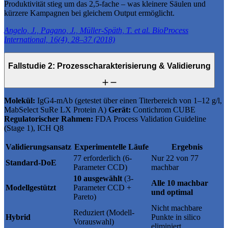
Produktivität stieg um das 2,5-fache – was kleinere Säulen und
kürzere Kampagnen bei gleichem Output ermöglicht.
Angelo, J., Pagano, J., Müller-Späth, T. et al. BioProcess
International, 16(4), 28–37 (2018)
Fallstudie 2: Prozesscharakterisierung & Validierung
Molekül:
IgG4-mAb (getestet über einen Titerbereich von 1–12 g/l,
MabSelect SuRe LX Protein A)
Gerät:
Contichrom CUBE
Regulatorischer Rahmen:
FDA Process Validation Guideline
(Stage 1), ICH Q8
Validierungsansatz
Experimentelle Läufe
Ergebnis
77 erforderlich (6-
Nur 22 von 77
Standard-DoE
Parameter CCD)
machbar
10 ausgewählt
(3-
Alle 10 machbar
Modellgestützt
Parameter CCD +
und optimal
Pareto)
Nicht machbare
Reduziert (Modell-
Hybrid
Punkte in silico
Vorauswahl)
eliminiert