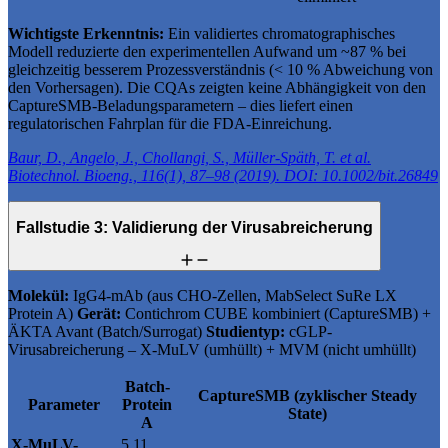
Wichtigste Erkenntnis:
Ein validiertes chromatographisches
Modell reduzierte den experimentellen Aufwand um ~87 % bei
gleichzeitig besserem Prozessverständnis (< 10 % Abweichung von
den Vorhersagen). Die CQAs zeigten keine Abhängigkeit von den
CaptureSMB-Beladungsparametern – dies liefert einen
regulatorischen Fahrplan für die FDA-Einreichung.
Baur, D., Angelo, J., Chollangi, S., Müller-Späth, T. et al.
Biotechnol. Bioeng., 116(1), 87–98 (2019). DOI: 10.1002/bit.26849
Fallstudie 3: Validierung der Virusabreicherung
Molekül:
IgG4-mAb (aus CHO-Zellen, MabSelect SuRe LX
Protein A)
Gerät:
Contichrom CUBE kombiniert (CaptureSMB) +
ÄKTA Avant (Batch/Surrogat)
Studientyp:
cGLP-
Virusabreicherung – X-MuLV (umhüllt) + MVM (nicht umhüllt)
Batch-
CaptureSMB (zyklischer Steady
Parameter
Protein
State)
A
X-MuLV-
5,11