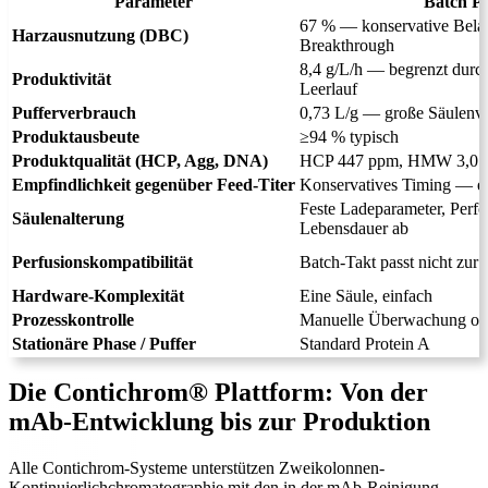
Parameter
Batch P
67 % — konservative Bela
Harzausnutzung (DBC)
Breakthrough
8,4 g/L/h — begrenzt durch
Produktivität
Leerlauf
Pufferverbrauch
0,73 L/g — große Säulenvo
Produktausbeute
≥94 % typisch
Produktqualität (HCP, Agg, DNA)
HCP 447 ppm, HMW 3,0 
Empfindlichkeit gegenüber Feed-Titer
Konservatives Timing — er
Feste Ladeparameter, Perf
Säulenalterung
Lebensdauer ab
Perfusionskompatibilität
Batch-Takt passt nicht zur
Hardware-Komplexität
Eine Säule, einfach
Prozesskontrolle
Manuelle Überwachung oder
Stationäre Phase / Puffer
Standard Protein A
Die Contichrom® Plattform: Von der
mAb-Entwicklung bis zur Produktion
Alle Contichrom-Systeme unterstützen Zweikolonnen-
Kontinuierlichchromatographie mit den in der mAb-Reinigung