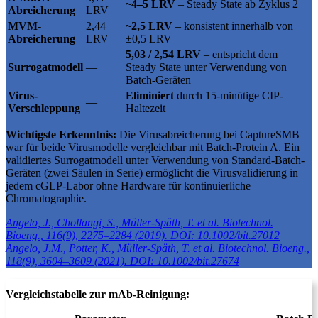
~4–5 LRV
– Steady State ab Zyklus 2
Abreicherung
LRV
MVM-
2,44
~2,5 LRV
– konsistent innerhalb von
Abreicherung
LRV
±0,5 LRV
5,03 / 2,54 LRV
– entspricht dem
Surrogatmodell
—
Steady State unter Verwendung von
Batch-Geräten
Virus-
Eliminiert
durch 15-minütige CIP-
—
Verschleppung
Haltezeit
Wichtigste Erkenntnis:
Die Virusabreicherung bei CaptureSMB
war für beide Virusmodelle vergleichbar mit Batch-Protein A. Ein
validiertes Surrogatmodell unter Verwendung von Standard-Batch-
Geräten (zwei Säulen in Serie) ermöglicht die Virusvalidierung in
jedem cGLP-Labor ohne Hardware für kontinuierliche
Chromatographie.
Angelo, J., Chollangi, S., Müller-Späth, T. et al. Biotechnol.
Bioeng., 116(9), 2275–2284 (2019). DOI: 10.1002/bit.27012
Angelo, J.M., Potter, K., Müller-Späth, T. et al. Biotechnol. Bioeng.,
118(9), 3604–3609 (2021). DOI: 10.1002/bit.27674
Vergleichstabelle zur mAb-Reinigung: