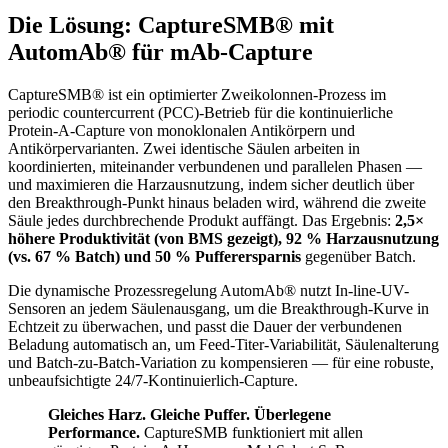
Die Lösung: CaptureSMB® mit
AutomAb® für mAb-Capture
CaptureSMB® ist ein optimierter Zweikolonnen-Prozess im
periodic countercurrent (PCC)-Betrieb für die kontinuierliche
Protein-A-Capture von monoklonalen Antikörpern und
Antikörpervarianten. Zwei identische Säulen arbeiten in
koordinierten, miteinander verbundenen und parallelen Phasen —
und maximieren die Harzausnutzung, indem sicher deutlich über
den Breakthrough-Punkt hinaus beladen wird, während die zweite
Säule jedes durchbrechende Produkt auffängt. Das Ergebnis:
2,5×
höhere Produktivität (von BMS gezeigt), 92 % Harzausnutzung
(vs. 67 % Batch) und 50 % Pufferersparnis
gegenüber Batch.
Die dynamische Prozessregelung AutomAb® nutzt In-line-UV-
Sensoren an jedem Säulenausgang, um die Breakthrough-Kurve in
Echtzeit zu überwachen, und passt die Dauer der verbundenen
Beladung automatisch an, um Feed-Titer-Variabilität, Säulenalterung
und Batch-zu-Batch-Variation zu kompensieren — für eine robuste,
unbeaufsichtigte 24/7-Kontinuierlich-Capture.
Gleiches Harz. Gleiche Puffer. Überlegene
Performance.
CaptureSMB funktioniert mit allen