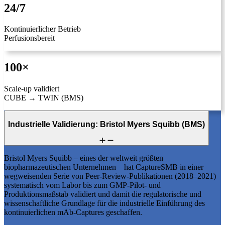
24/7
Kontinuierlicher Betrieb
Perfusionsbereit
100×
Scale-up validiert
CUBE → TWIN (BMS)
Industrielle Validierung: Bristol Myers Squibb (BMS)
Bristol Myers Squibb – eines der weltweit größten
biopharmazeutischen Unternehmen – hat CaptureSMB in einer
wegweisenden Serie von Peer-Review-Publikationen (2018–2021)
systematisch vom Labor bis zum GMP-Pilot- und
Produktionsmaßstab validiert und damit die regulatorische und
wissenschaftliche Grundlage für die industrielle Einführung des
kontinuierlichen mAb-Captures geschaffen.