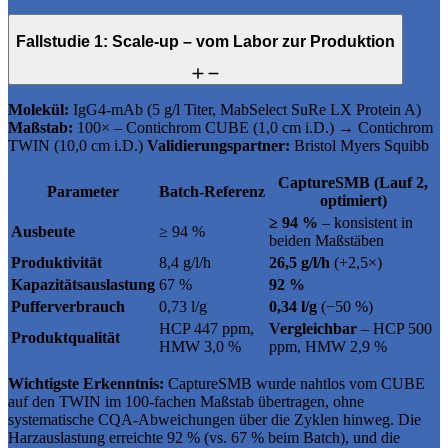
Fallstudie 1: Scale-up – vom Labor zur Produktion
Molekül:
IgG4-mAb (5 g/l Titer, MabSelect SuRe LX Protein A)
Maßstab:
100× – Contichrom CUBE (1,0 cm i.D.) → Contichrom
TWIN (10,0 cm i.D.)
Validierungspartner:
Bristol Myers Squibb
CaptureSMB (Lauf 2,
Parameter
Batch-Referenz
optimiert)
≥ 94 %
– konsistent in
Ausbeute
≥ 94 %
beiden Maßstäben
Produktivität
8,4 g/l/h
26,5 g/l/h
(+2,5×)
Kapazitätsauslastung
67 %
92 %
Pufferverbrauch
0,73 l/g
0,34 l/g
(−50 %)
HCP 447 ppm,
Vergleichbar
– HCP 500
Produktqualität
HMW 3,0 %
ppm, HMW 2,9 %
Wichtigste Erkenntnis:
CaptureSMB wurde nahtlos vom CUBE
auf den TWIN im 100-fachen Maßstab übertragen, ohne
systematische CQA-Abweichungen über die Zyklen hinweg. Die
Harzauslastung erreichte 92 % (vs. 67 % beim Batch), und die