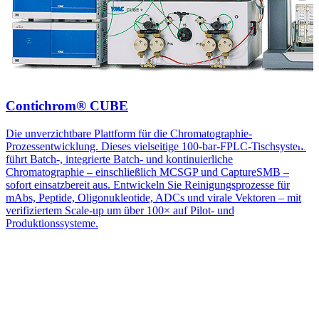
Contichrom® CUBE
Die unverzichtbare Plattform für die Chromatographie-
Prozessentwicklung. Dieses vielseitige 100-bar-FPLC-Tischsystem
führt Batch-, integrierte Batch- und kontinuierliche
Chromatographie – einschließlich MCSGP und CaptureSMB –
sofort einsatzbereit aus. Entwickeln Sie Reinigungsprozesse für
mAbs, Peptide, Oligonukleotide, ADCs und virale Vektoren – mit
verifiziertem Scale-up um über 100× auf Pilot- und
Produktionssysteme.