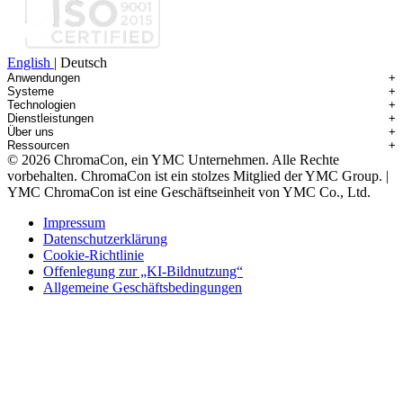
English
|
Deutsch
Anwendungen
+
Systeme
+
Technologien
+
Anwendungsübersicht
Dienstleistungen
+
Systemübersicht
Antikörper-Wirkstoff-Konjugate
Über uns
+
Technologieübersicht
Contichrom® TWIN HPLC
Isolierung von Verunreinigungen
Ressourcen
+
Service-Überblick
Batch-Chromatographie
Contichrom® PILOT
mAbs & Antikörpervarianten
© 2026 ChromaCon, ein YMC Unternehmen. Alle Rechte
Über ChromaCon
Kundenspezifische Aufreinigung
Kontinuierliche Aufreinigung (CaptureSMB®)
Contichrom® CUBE
Kleine Moleküle & Nutraceuticals
Ressourcenbibliothek
vorbehalten.
ChromaCon ist ein stolzes Mitglied der YMC Group. |
Neuigkeiten & Veranstaltungen
Demos & Einführungen
Kontinuierliche Anreicherung (N-Rich®)
Contichrom® TWIN LPLC – Einfang
Oligonukleotide
Fachartikel
YMC ChromaCon ist eine Geschäftseinheit von YMC Co., Ltd.
Vertriebspartner
Machbarkeitsstudien
Kontinuierliche Polierung (MCSGP)
Peptide
Karriere
Wartung & Reparatur
Dynamische Prozesssteuerung (AutoPeak® & AutomAb®)
Rekombinante Proteine
Impressum
Kontakt
Prozessmodellierung
Mehrdimensionale Chromatographie (2D/3D)
Virale Vektoren (AAV)
Datenschutzerklärung
Systemvermietung
Cookie-Richtlinie
Schulung & Beratung
Offenlegung zur „KI-Bildnutzung“
Allgemeine Geschäftsbedingungen