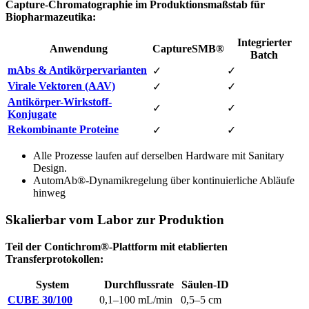
Capture-Chromatographie im Produktionsmaßstab für
Biopharmazeutika:
Integrierter
Anwendung
CaptureSMB®
Batch
mAbs & Antikörpervarianten
✓
✓
Virale Vektoren (AAV)
✓
✓
Antikörper-Wirkstoff-
✓
✓
Konjugate
Rekombinante Proteine
✓
✓
Alle Prozesse laufen auf derselben Hardware mit Sanitary
Design.
AutomAb®-Dynamikregelung über kontinuierliche Abläufe
hinweg
Skalierbar vom Labor zur Produktion
Teil der Contichrom®-Plattform mit etablierten
Transferprotokollen:
System
Durchflussrate
Säulen-ID
CUBE 30/100
0,1–100 mL/min
0,5–5 cm