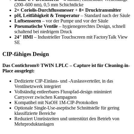
(200–600 nm), 0,5 mm Schichtdicke
2× Coriolis-Durchflussmesser
+
8× Drucktransmitter
pH, Leitfähigkeit & Temperatur
– Standard nach der Säule
Luftsensoren
– vor der Pumpe und vor der Säule
Pneumatische Ventile
– hygienegerechtes Design, schnell
schaltend bei niedrigem Druck
24″ HMI
– Industrieller Touchscreen mit FactoryTalk View
SE
CIP-fähiges Design
Das Contichrom® TWIN LPLC – Capture ist für Cleaning-in-
Place ausgelegt:
Dedizierte CIP-Einlass- und -Auslassverteiler, in das
Ventilnetzwerk integriert
Vollständig entleerbares Flusspfad-design minimiert
Carryover zwischen Kampagnen
Kompatibel mit NaOH 1M-CIP-Protokollen
Optionale Single-Use-aseptische Schnittstelle für gering
klassifizierte Bereiche
Reduziert Umrüstzeiten und unterstützt den Betrieb von
Mehrproduktanlagen