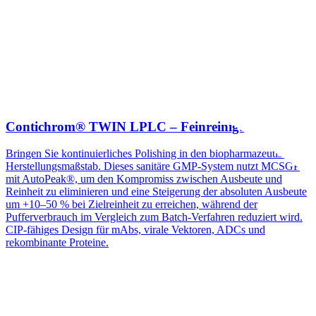
Contichrom® TWIN LPLC – Feinreinigung
Bringen Sie kontinuierliches Polishing in den biopharmazeutischen
Herstellungsmaßstab. Dieses sanitäre GMP-System nutzt MCSGP
mit AutoPeak®, um den Kompromiss zwischen Ausbeute und
Reinheit zu eliminieren und eine Steigerung der absoluten Ausbeute
um +10–50 % bei Zielreinheit zu erreichen, während der
Pufferverbrauch im Vergleich zum Batch-Verfahren reduziert wird.
CIP-fähiges Design für mAbs, virale Vektoren, ADCs und
rekombinante Proteine.