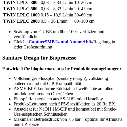
TWIN LPLC 300
0,03 – 3,33 L/min
10–20 cm
TWIN LPLC 500
0,08 – 8,33 L/min
20–45 cm
TWIN LPLC 1000
0,15 – 18,9 L/min
30–60 cm
TWIN LPLC 2000
0,5 – 36 L/min
60–100 cm
Scale-up vom CUBE um über 100× verifiziert und
veröffentlicht
Gleiche
CaptureSMB®- und AutomAb®
-Regelung in
jeder Größenordnung
Sanitary Design für Bioprozesse
Entwickelt für biopharmazeutische Produktionsumgebungen:
Vollständiger Flusspfad (sanitary design), vollständig
entleerbar und mit CIP-Kompatibilität
ASME-BPE-konforme Edelstahlschweißnähte auf allen
produktberührenden Oberflächen
Flusspfad-materialien aus SS 316L oder Hastelloy
Produkt-Leitungen nach SF5-Spezifikation (≤ 20 Ra EP)
Ausgelegt für NaOH 1M-CIP und kompatibel mit Single-
Use-aseptischen Schnittstellen
Maximaler Betriebsdruck von 7,5 bar – optimal für Affinitäts-
und LP-Harze