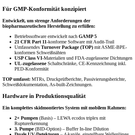
Für GMP-Konformität konzipiert
Entwickelt, um strenge Anforderungen der
biopharmazeutischen Herstellung zu erfüllen:
Betriebssoftware entwickelt nach
GAMP 5
21 CFR Part 11
-konforme Software mit Audit-Trail
Umfassendes
Turnover Package (TOP)
mit ASME-BPE-
konformen Schweißnähten
USP Class VI
-Materialien und FDA-zugelassene Dichtungen
UL-zugelassene
Schaltschränke, CE-Kennzeichnung inkl.
PED-Konformität
TOP umfasst:
MTRs, Druckprüfberichte, Passivierungsberichte,
Schweißdokumentation, As-built-Zeichnungen.
Hardware in Produktionsqualität
Ein komplettes skidmontiertes System mit mobilem Rahmen:
2× Pumpen
(Basis) – LEWA ecodos triplex mit
Rupturerkennung
3. Pumpe
(BID-Option) – Buffer In-line Dilution
Duale UV-Detektoren
– 4-kanäle, einstellbare Wellenlänge