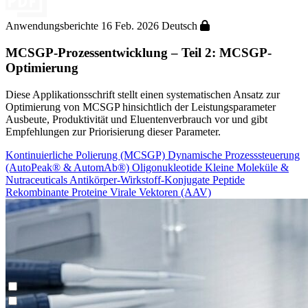
Anwendungsberichte
16 Feb. 2026
Deutsch
MCSGP-Prozessentwicklung – Teil 2: MCSGP-
Optimierung
Diese Applikationsschrift stellt einen systematischen Ansatz zur
Optimierung von MCSGP hinsichtlich der Leistungsparameter
Ausbeute, Produktivität und Eluentenverbrauch vor und gibt
Empfehlungen zur Priorisierung dieser Parameter.
Kontinuierliche Polierung (MCSGP)
Dynamische Prozesssteuerung
(AutoPeak® & AutomAb®)
Oligonukleotide
Kleine Moleküle &
Nutraceuticals
Antikörper-Wirkstoff-Konjugate
Peptide
Rekombinante Proteine
Virale Vektoren (AAV)
Kontinuierliche Anreicherung (N-Rich®)
Contichrom® TWIN HPLC
Machbarkeitsstudien