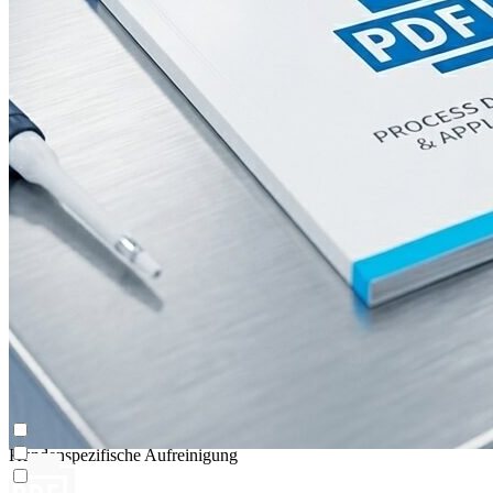
Dynamische Prozesssteuerung (AutoPeak® & AutomAb®)
Contichrom® PILOT
Kundenspezifische Aufreinigung