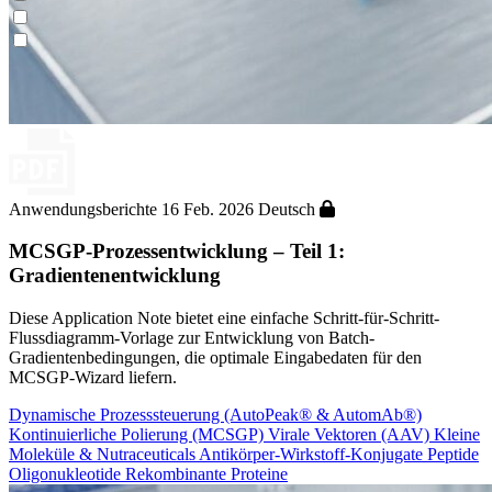
Prozessmodellierung
Anwendungsberichte
16 Feb. 2026
Deutsch
MCSGP-Prozessentwicklung – Teil 1:
Gradientenentwicklung
Diese Application Note bietet eine einfache Schritt-für-Schritt-
Flussdiagramm-Vorlage zur Entwicklung von Batch-
Gradientenbedingungen, die optimale Eingabedaten für den
MCSGP-Wizard liefern.
Dynamische Prozesssteuerung (AutoPeak® & AutomAb®)
Kontinuierliche Polierung (MCSGP)
Virale Vektoren (AAV)
Kleine
Moleküle & Nutraceuticals
Antikörper-Wirkstoff-Konjugate
Peptide
Oligonukleotide
Rekombinante Proteine