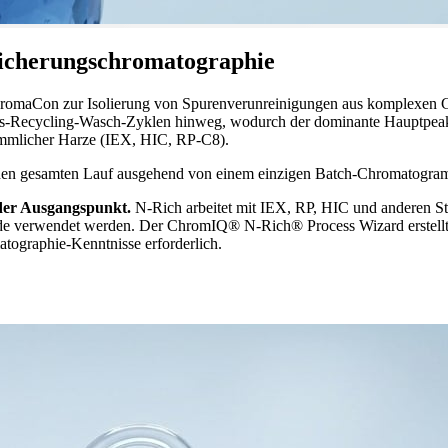
icherungschromatographie
romaCon zur Isolierung von Spurenverunreinigungen aus komplexen G
ngs-Recycling-Wasch-Zyklen hinweg, wodurch der dominante Hauptpeak 
mlicher Harze (IEX, HIC, RP-C8).
n gesamten Lauf ausgehend von einem einzigen Batch-Chromatogramm: 
 der Ausgangspunkt.
N-Rich arbeitet mit IEX, RP, HIC und anderen Sta
ode verwendet werden. Der ChromIQ® N-Rich® Process Wizard erstellt 
ographie-Kenntnisse erforderlich.