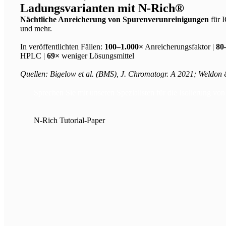
Ladungsvarianten mit N-Rich®
Nächtliche Anreicherung von Spurenverunreinigungen
für 
und mehr.
In veröffentlichten Fällen:
100–1.000×
Anreicherungsfaktor |
80
HPLC |
69×
weniger Lösungsmittel
Quellen: Bigelow et al.
(BMS), J. Chromatogr.
A 2021; Weldon 
Sprechen Sie mit unseren Spezialisten für die Isolierung vo
N-Rich Tutorial-Paper