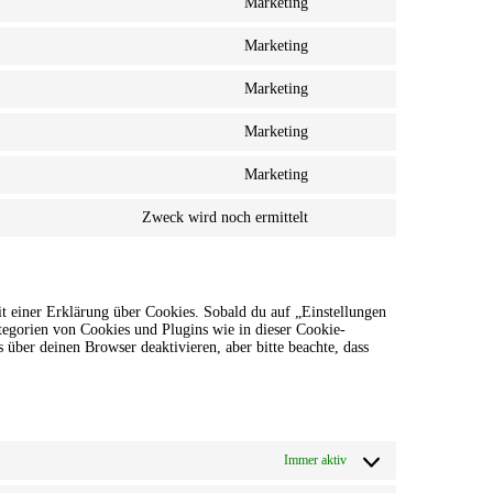
Marketing
service
Consent
wordpress
to
Marketing
service
Consent
wpml
to
Marketing
service
Consent
google-
to
recaptcha
Marketing
service
Consent
youtube
to
Marketing
service
Consent
linkedin
to
Zweck wird noch ermittelt
service
Consent
complianz
to
service
sonstiges
t einer Erklärung über Cookies. Sobald du auf „Einstellungen
ategorien von Cookies und Plugins wie in dieser Cookie-
ber deinen Browser deaktivieren, aber bitte beachte, dass
Immer aktiv