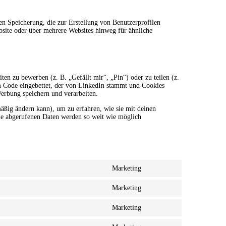
en Speicherung, die zur Erstellung von Benutzerprofilen
site oder über mehrere Websites hinweg für ähnliche
n zu bewerben (z. B. „Gefällt mir“, „Pin“) oder zu teilen (z.
em Code eingebettet, der von LinkedIn stammt und Cookies
Werbung speichern und verarbeiten.
lmäßig ändern kann), um zu erfahren, wie sie mit deinen
Die abgerufenen Daten werden so weit wie möglich
Marketing
Consent
to
Marketing
service
Consent
wistia
to
Marketing
service
Consent
google-
to
analytics