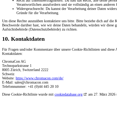
Recht auf Datenübertragbarkeit: Du hast das Recht, alle deine per
Verantwortlichen anzufordern und sie vollständig an einen anderen 
Widerspruchsrecht: Du kannst der Verarbeitung deiner Daten widersp
Gründe für die Verarbeitung.
Um diese Rechte auszuüben kontaktiere uns bitte. Bitte beziehe dich auf di
Beschwerde darüber hast, wie wir deine Daten behandeln, würden wir diese ge
Aufsichtsbehörde (Datenschutzbehörde) zu richten.
10. Kontaktdaten
Für Fragen und/oder Kommentare über unsere Cookie-Richtlinien und diese Au
Kontaktdaten:
ChromaCon AG
Technoparkstrasse 1
8005 Zürich, Switzerland 2222
Schweiz
Website:
https://www.chromacon.com/de/
E-Mail:
sales@
chromacon.com
Telefonnummer: +41 (0)44 445 20 10
Diese Cookie-Richtlinie wurde mit
cookiedatabase.org
am 27. März 2026 s