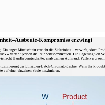
nheit–Ausbeute-Kompromiss erzwingt
 Ein enger Mittelschnitt erreicht die Zielreinheit – verwirft jedoch Pr
urück – verfehlt jedoch die Reinheitsspezifikation. Die Lagerung von S
rvielfacht Handhabungsschritte, analytischen Aufwand, Pufferverbrau
nte Limitierung der Einsäulen-Batch-Chromatographie. Wenn Ihr Produkt
ute auf einer einzelnen Säule maximieren.