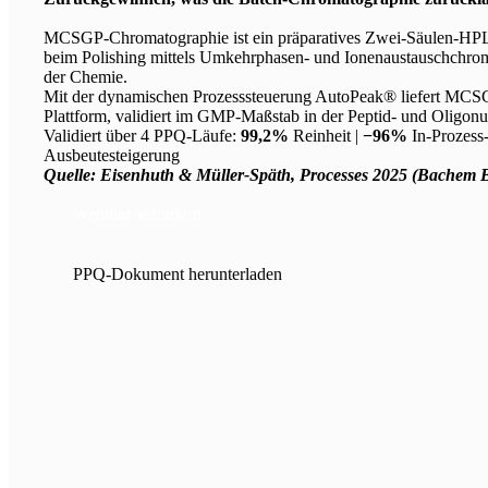
MCSGP-Chromatographie ist ein präparatives Zwei-Säulen-HPL
beim Polishing mittels Umkehrphasen- und Ionenaustauschchroma
der Chemie.
Mit der dynamischen Prozesssteuerung AutoPeak® liefert MCSG
Plattform, validiert im GMP-Maßstab in der Peptid- und Oligonu
Validiert über 4 PPQ-Läufe:
99,2%
Reinheit |
−96%
In-Prozess-
Ausbeutesteigerung
Quelle: Eisenhuth & Müller-Späth, Processes 2025 (Bachem
Webinar anfordern
PPQ-Dokument herunterladen