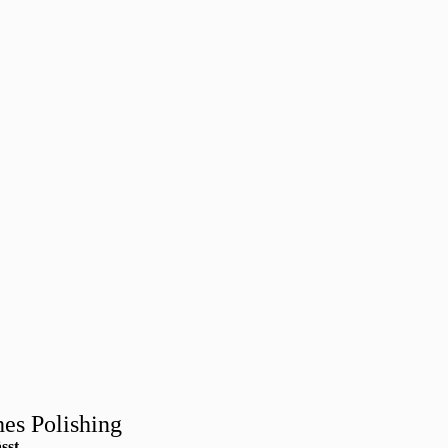
es Polishing
sst.