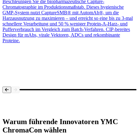
Beschleunigen Sie die biopharmazeutische Capture-
Chromatographie im Produktionsmaßstab. Dieses hygienische
GMP-System nutzt CaptureSMB® mit AutomAb®, um die
Harzausnutzung zu maximieren – und erreicht so eine bis zu 3-mal
schnellere Verarbeitung und 50 % weniger Protein-A-Harz- und
Pufferverbrauch im Vergleich zum Batch-Verfahren. CIP-bereites
Design für mAbs, virale Vektoren, ADCs und rekombinante
Proteine.
Systemübersicht
Warum führende Innovatoren
YMC
ChromaCon
wählen