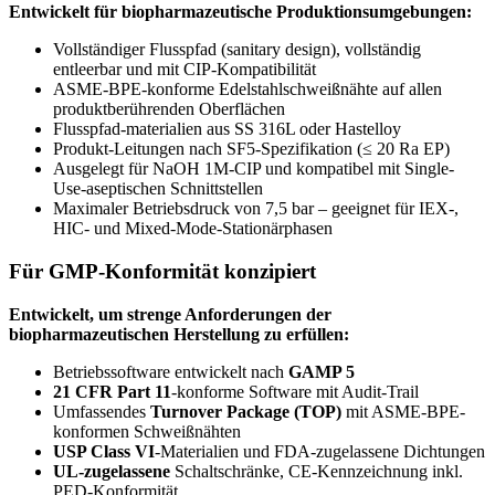
Entwickelt für biopharmazeutische Produktionsumgebungen:
Vollständiger Flusspfad (sanitary design), vollständig
entleerbar und mit CIP-Kompatibilität
ASME-BPE-konforme Edelstahlschweißnähte auf allen
produktberührenden Oberflächen
Flusspfad-materialien aus SS 316L oder Hastelloy
Produkt-Leitungen nach SF5-Spezifikation (≤ 20 Ra EP)
Ausgelegt für NaOH 1M-CIP und kompatibel mit Single-
Use-aseptischen Schnittstellen
Maximaler Betriebsdruck von 7,5 bar – geeignet für IEX-,
HIC- und Mixed-Mode-Stationärphasen
Für GMP-Konformität konzipiert
Entwickelt, um strenge Anforderungen der
biopharmazeutischen Herstellung zu erfüllen:
Betriebssoftware entwickelt nach
GAMP 5
21 CFR Part 11
-konforme Software mit Audit-Trail
Umfassendes
Turnover Package (TOP)
mit ASME-BPE-
konformen Schweißnähten
USP Class VI
-Materialien und FDA-zugelassene Dichtungen
UL-zugelassene
Schaltschränke, CE-Kennzeichnung inkl.
PED-Konformität