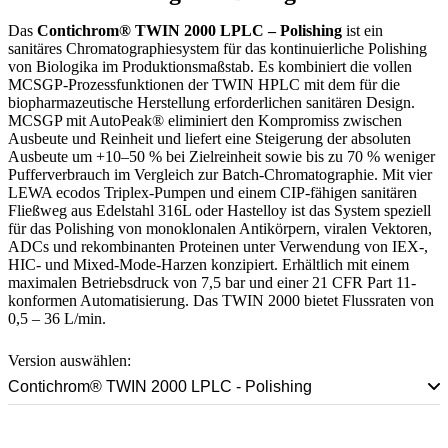
Das
Contichrom® TWIN 2000 LPLC – Polishing
ist ein
sanitäres Chromatographiesystem für das kontinuierliche Polishing
von Biologika im Produktionsmaßstab. Es kombiniert die vollen
MCSGP-Prozessfunktionen der TWIN HPLC mit dem für die
biopharmazeutische Herstellung erforderlichen sanitären Design.
MCSGP mit AutoPeak® eliminiert den Kompromiss zwischen
Ausbeute und Reinheit und liefert eine Steigerung der absoluten
Ausbeute um +10–50 % bei Zielreinheit sowie bis zu 70 % weniger
Pufferverbrauch im Vergleich zur Batch-Chromatographie. Mit vier
LEWA ecodos Triplex-Pumpen und einem CIP-fähigen sanitären
Fließweg aus Edelstahl 316L oder Hastelloy ist das System speziell
für das Polishing von monoklonalen Antikörpern, viralen Vektoren,
ADCs und rekombinanten Proteinen unter Verwendung von IEX-,
HIC- und Mixed-Mode-Harzen konzipiert. Erhältlich mit einem
maximalen Betriebsdruck von 7,5 bar und einer 21 CFR Part 11-
konformen Automatisierung. Das TWIN 2000 bietet Flussraten von
0,5 – 36 L/min.
Version auswählen:
Contichrom® TWIN 2000 LPLC - Polishing