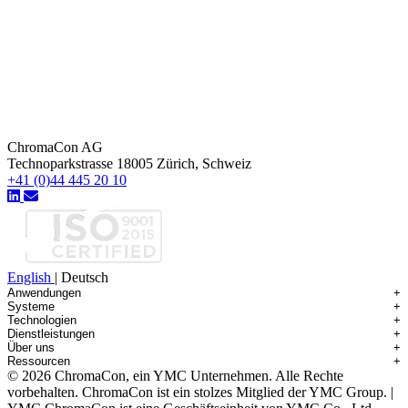
ChromaCon AG
Technoparkstrasse 18005 Zürich, Schweiz
+41 (0)44 445 20 10
English
|
Deutsch
Anwendungen
+
Systeme
+
Technologien
+
Anwendungsübersicht
Dienstleistungen
+
Systemübersicht
Antikörper-Wirkstoff-Konjugate
Über uns
+
Technologieübersicht
Contichrom® TWIN HPLC
Isolierung von Verunreinigungen
Ressourcen
+
Service-Überblick
Batch-Chromatographie
Contichrom® PILOT
mAbs & Antikörpervarianten
© 2026 ChromaCon, ein YMC Unternehmen. Alle Rechte
Über ChromaCon
Kundenspezifische Aufreinigung
Kontinuierliche Aufreinigung (CaptureSMB®)
Contichrom® CUBE
Kleine Moleküle & Nutraceuticals
Ressourcenbibliothek
vorbehalten.
ChromaCon ist ein stolzes Mitglied der YMC Group. |
Neuigkeiten & Veranstaltungen
Demos & Einführungen
Kontinuierliche Anreicherung (N-Rich®)
Contichrom® TWIN LPLC – Einfang
Oligonukleotide
Fachartikel