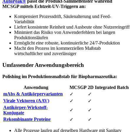
AutoPeak®
passt die Produkt-Sammelfenster während
MCSGP mittels Echtzeit-UV-Triggern an:
Kompensiert Prozessdrift, Säulenalterung und Feed-
Variabilität
Liefert konsistente Reinheit und Ausbeute ohne Nutzereingriff
Minimiert das Risiko von Anwenderfehlern bei langen
Produktionsläufen
Ermöglicht eine robuste, kontinuierliche 24/7-Produktion
Macht den Prozess im kommerziellen Maßstab
wirtschaftlicher und zuverlässiger
Umfassender Anwendungsbereich
Polishing im Produktionsmaßstab für Biopharmazeutika:
Anwendung
MCSGP
2D Integrated Batch
mAbs & Antikörpervarianten
✓
✓
Virale Vektoren (AAV)
✓
✓
Antikörper-Wirkstoff-
✓
✓
Konjugate
Rekombinante Proteine
✓
✓
Alle Prozesse laufen auf derselben Hardware mit Sanitary