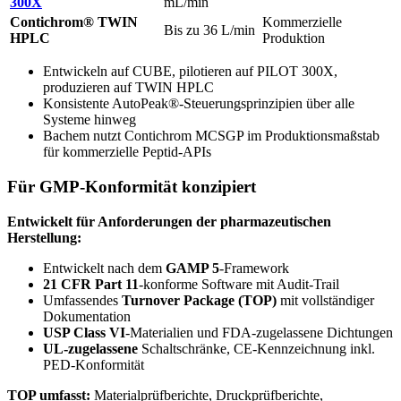
300X
mL/min
Contichrom® TWIN
Kommerzielle
Bis zu 36 L/min
HPLC
Produktion
Entwickeln auf CUBE, pilotieren auf PILOT 300X,
produzieren auf TWIN HPLC
Konsistente AutoPeak®-Steuerungsprinzipien über alle
Systeme hinweg
Bachem nutzt Contichrom MCSGP im Produktionsmaßstab
für kommerzielle Peptid-APIs
Für GMP-Konformität konzipiert
Entwickelt für Anforderungen der pharmazeutischen
Herstellung:
Entwickelt nach dem
GAMP 5
-Framework
21 CFR Part 11
-konforme Software mit Audit-Trail
Umfassendes
Turnover Package (TOP)
mit vollständiger
Dokumentation
USP Class VI
-Materialien und FDA-zugelassene Dichtungen
UL-zugelassene
Schaltschränke, CE-Kennzeichnung inkl.
PED-Konformität
TOP umfasst:
Materialprüfberichte, Druckprüfberichte,