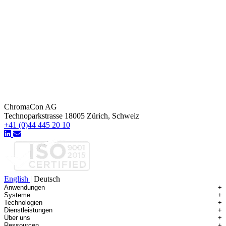
ChromaCon AG
Technoparkstrasse 18005 Zürich, Schweiz
+41 (0)44 445 20 10
English
|
Deutsch
Anwendungen
+
Systeme
+
Technologien
+
Anwendungsübersicht
Dienstleistungen
+
Systemübersicht
Antikörper-Wirkstoff-Konjugate
Über uns
+
Technologieübersicht
Contichrom® TWIN HPLC
Isolierung von Verunreinigungen
Ressourcen
+