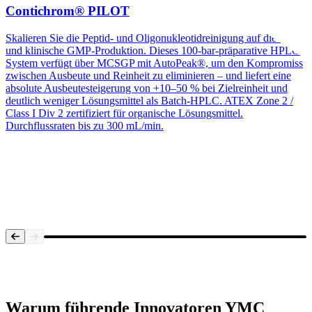
Contichrom® PILOT
Skalieren Sie die Peptid- und Oligonukleotidreinigung auf die Pilot-
und klinische GMP-Produktion. Dieses 100-bar-präparative HPLC-
System verfügt über MCSGP mit AutoPeak®, um den Kompromiss
zwischen Ausbeute und Reinheit zu eliminieren – und liefert eine
absolute Ausbeutesteigerung von +10–50 % bei Zielreinheit und
deutlich weniger Lösungsmittel als Batch-HPLC. ATEX Zone 2 /
Class I Div 2 zertifiziert für organische Lösungsmittel.
Durchflussraten bis zu 300 mL/min.
Systemübersicht
Warum führende Innovatoren
YMC