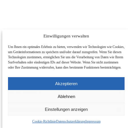
Einwilligungen verwalten
Um Ihnen ein optimales Erlebnis zu bieten, verwenden wir Technologien wie Cookies,
um Geräteinformationen zu speichern und/oder darauf zuzugreifen. Wenn Sie diesen
Technologien zustimmen, ermöglichen Sie uns die Verarbeitung von Daten wie Ihrem
Surfverhalten oder eindeutigen IDs auf dieser Website. Wenn Sie nicht zustimmen
oder Ihre Zustimmung widerrufen, kann dies bestimmte Funktionen beeinträchtigen.
Akzeptieren
Systemübersicht
Ablehnen
Nach Anwendung
Nach System
Nach Dienstleistung
Peptide
Oligonukleotide
mAbs & Antikörpervarianten
Einstellungen anzeigen
Ressourcenbibliothek
Antikörper-Wirkstoff-Konjugate
Rekombinante Proteine
Abschnitt ändern
Virale Vektoren (AAV)
Kleine Moleküle & Nutraceuticals
Cookie-Richtlinie
Datenschutzerklärung
Impressum
Technologien
Ressourcenbibliothek
Fachartikel
Isolierung von Verunreinigungen