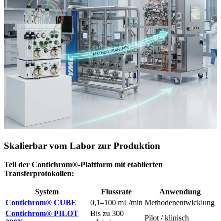
Skalierbar vom Labor zur Produktion
Teil der Contichrom®-Plattform mit etablierten
Transferprotokollen:
System
Flussrate
Anwendung
Contichrom® CUBE
0,1–100 mL/min
Methodenentwicklung
Contichrom® PILOT
Bis zu 300
Pilot / klinisch