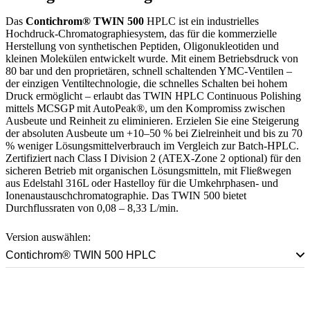
Das
Contichrom® TWIN 500
HPLC ist ein industrielles
Hochdruck-Chromatographiesystem, das für die kommerzielle
Herstellung von synthetischen Peptiden, Oligonukleotiden und
kleinen Molekülen entwickelt wurde. Mit einem Betriebsdruck von
80 bar und den proprietären, schnell schaltenden YMC-Ventilen –
der einzigen Ventiltechnologie, die schnelles Schalten bei hohem
Druck ermöglicht – erlaubt das TWIN HPLC Continuous Polishing
mittels MCSGP mit AutoPeak®, um den Kompromiss zwischen
Ausbeute und Reinheit zu eliminieren. Erzielen Sie eine Steigerung
der absoluten Ausbeute um +10–50 % bei Zielreinheit und bis zu 70
% weniger Lösungsmittelverbrauch im Vergleich zur Batch-HPLC.
Zertifiziert nach Class I Division 2 (ATEX-Zone 2 optional) für den
sicheren Betrieb mit organischen Lösungsmitteln, mit Fließwegen
aus Edelstahl 316L oder Hastelloy für die Umkehrphasen- und
Ionenaustauschchromatographie. Das TWIN 500 bietet
Durchflussraten von 0,08 – 8,33 L/min.
Version auswählen:
Contichrom® TWIN 500 HPLC
Sprechen Sie mit einem Scale-Up-Spezialisten