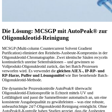
Die Lösung: MCSGP mit AutoPeak® zur
Oligonukleotid-Reinigung
MCSGP (Multi-column Countercurrent Solvent Gradient
Purification) eliminiert den Reinheits-Ausbeute-Kompromiss in der
Oligonukleotid-Chromatographie. Zwei identische Säulen recyceln
kontinuierlich unreine Seitenfraktionen – und gewinnen so
Vollprodukt-Oligonukleotid zurück, das bei Batch-Prozessen
verworfen wird. Es verwendet die
gleichen AIEX-, IP-RP- und
RP-Harze, Puffer und Lösungsmittel
wie Ihre bestehende Batch-
Oligonukleotid-Methode.
Die dynamische Prozesskontrolle AutoPeak® überwacht
Oligonukleotid-Elutionsprofile in Echtzeit mittels UV und
Leitfähigkeit und passt die Sammelfenster automatisch an, um eine
konsistente Ausgabequalität zu gewährleisten – was eine robuste,
unbeaufsichtigte 24/7-Oligonukleotid-Reinigung ermöglicht. Ohne
AutoPeak®-Kontrolle haben Studien gezeigt, dass die Ausbeuten