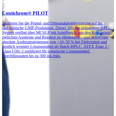
Contichrom® PILOT
Skalieren Sie die Peptid- und Oligonukleotidreinigung auf die Pilot-
und klinische GMP-Produktion. Dieses 100-bar-präparative HPLC-
System verfügt über MCSGP mit AutoPeak®, um den Kompromiss
zwischen Ausbeute und Reinheit zu eliminieren – und liefert eine
absolute Ausbeutesteigerung von +10–50 % bei Zielreinheit und
deutlich weniger Lösungsmittel als Batch-HPLC. ATEX Zone 2 /
Class I Div 2 zertifiziert für organische Lösungsmittel.
Durchflussraten bis zu 300 mL/min.