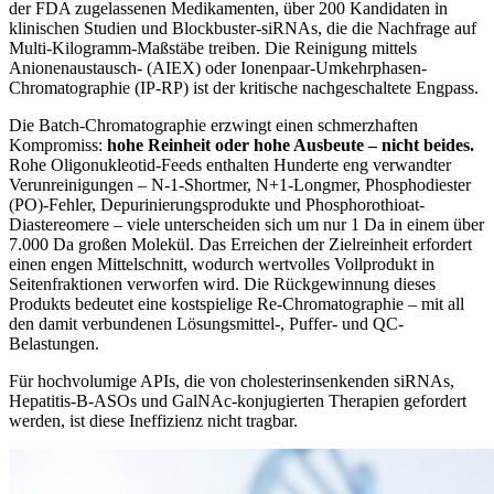
der FDA zugelassenen Medikamenten, über 200 Kandidaten in
klinischen Studien und Blockbuster-siRNAs, die die Nachfrage auf
Multi-Kilogramm-Maßstäbe treiben. Die Reinigung mittels
Anionenaustausch- (AIEX) oder Ionenpaar-Umkehrphasen-
Chromatographie (IP-RP) ist der kritische nachgeschaltete Engpass.
Die Batch-Chromatographie erzwingt einen schmerzhaften
Kompromiss:
hohe Reinheit oder hohe Ausbeute – nicht beides.
Rohe Oligonukleotid-Feeds enthalten Hunderte eng verwandter
Verunreinigungen – N-1-Shortmer, N+1-Longmer, Phosphodiester
(PO)-Fehler, Depurinierungsprodukte und Phosphorothioat-
Diastereomere – viele unterscheiden sich um nur 1 Da in einem über
7.000 Da großen Molekül. Das Erreichen der Zielreinheit erfordert
einen engen Mittelschnitt, wodurch wertvolles Vollprodukt in
Seitenfraktionen verworfen wird. Die Rückgewinnung dieses
Produkts bedeutet eine kostspielige Re-Chromatographie – mit all
den damit verbundenen Lösungsmittel-, Puffer- und QC-
Belastungen.
Für hochvolumige APIs, die von cholesterinsenkenden siRNAs,
Hepatitis-B-ASOs und GalNAc-konjugierten Therapien gefordert
werden, ist diese Ineffizienz nicht tragbar.