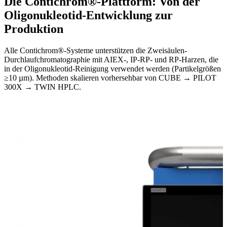
Die Contichrom®-Plattform: Von der
Oligonukleotid-Entwicklung zur
Weldon, R. et al. Org. Process Res. Dev., 29, 1400–1410 (2025).
Produktion
DOI: 10.1021/acs.oprd.4c00513
Alle Contichrom®-Systeme unterstützen die Zweisäulen-
Durchlaufchromatographie mit AIEX-, IP-RP- und RP-Harzen, die
in der Oligonukleotid-Reinigung verwendet werden (Partikelgrößen
≥10 µm). Methoden skalieren vorhersehbar von CUBE → PILOT
300X → TWIN HPLC.
Systemübersicht