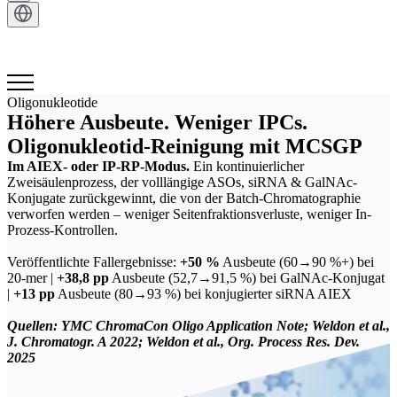
Kontakt
Oligonukleotide
Höhere Ausbeute. Weniger IPCs.
Oligonukleotid-Reinigung mit MCSGP
Im AIEX- oder IP-RP-Modus.
Ein kontinuierlicher
Zweisäulenprozess, der volllängige ASOs, siRNA & GalNAc-
Konjugate zurückgewinnt, die von der Batch-Chromatographie
verworfen werden – weniger Seitenfraktionsverluste, weniger In-
Prozess-Kontrollen.
Veröffentlichte Fallergebnisse:
+50 %
Ausbeute (60→90 %+) bei
20-mer |
+38,8 pp
Ausbeute (52,7→91,5 %) bei GalNAc-Konjugat
|
+13 pp
Ausbeute (80→93 %) bei konjugierter siRNA AIEX
Quellen: YMC ChromaCon Oligo Application Note; Weldon et al.,
J. Chromatogr. A 2022; Weldon et al., Org. Process Res. Dev.
2025