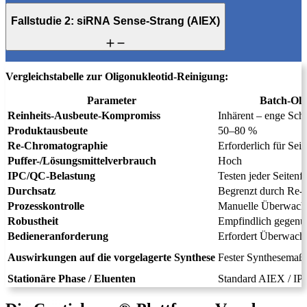
93,7 % Reinheit
81,6 % Ausbeute
Fallstudie 2: siRNA Sense-Strang (AIEX)
+8 % Ausbeute
1.300 kg pro kg API
>1.500 kg Oligonukleotid-
Parameter
Batch
MCSGP
API pro Jahr
Ausbeute
52,7 %
91,5 %
(+73,6 % relativ)
Vergleichstabelle zur Oligonukleotid-Reinigung:
Reinheit
Vergleichbar
Vergleichbar
Parameter
Batch-Oli
Produktivität
Baseline
2× höher
Reinheits-Ausbeute-Kompromiss
Inhärent – enge Sch
Batch
Pufferverbrauch
Baseline
Vergleichbar
Parameter
MCSGP
(Pilotmaßstab)
Produktausbeute
50–80 %
2021:
Ausbeute
80 %
93 %
(+13 % absolut)
Re-Chromatographie
Erforderlich für Sei
Reinheit
~95 % (Ziel >95 %)
95,4 %
Puffer-/Lösungsmittelverbrauch
Hoch
Durchsatz
Baseline
+87 % höher
IPC/QC-Belastung
Testen jeder Seitenf
2022:
27 Elutionen über 13
Durchsatz
Begrenzt durch Re-
Produktelutionen
Einzelcharge
Zyklen
2023:
Prozesskontrolle
Manuelle Überwac
Robustheit
Empfindlich gegenübe
Bedieneranforderung
Erfordert Überwach
Quantitative Ergebnisse: Bachem AG – „Greener Purification at
Weldon, R. et al. J. Chromatogr. A, 1663, 462734 (2022). DOI:
Large-Scale: An Oligonucleotide Case Study“ (März 2023)
GMP-
10.1016/j.chroma.2021.462734
Auswirkungen auf die vorgelagerte Synthese
Fester Synthesemaß
Meilensteine: Bachem AG – „Greener Purification at Large-Scale:
An Oligonucleotide Case Study“ (aktualisiert 2025)
Stationäre Phase / Eluenten
Standard AIEX / IP