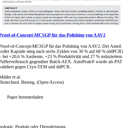
Proof-of-Concept-MCSGP für das Polishing von AAV2
Proof-of-Concept-MCSGP für das Polishing von AAV2. Der Anteil
voller Kapside stieg nach sechs Zyklen von 30 % auf 68 % (ddPCR)
– bei +20,6 % Ausbeute, +23 % Produktivität und 27 % reduziertem
Pufferverbrauch gegenüber Batch-AEX. AutoPeak® wurde als PAT
validiert gegen Cryo-TEM und ddPCR.
Müller et al.
Biotechnol. Bioeng. (Open-Access)
Paper herunterladen
ologie, Produkt oder Dienstleistung.