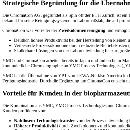
Strategische Begründung für die Über
Die ChromaCon AG, gegründet als Spin-off der ETH Zürich, ist ein 
bekannt für seine Reinigungssysteme im Labormaßstab, die auf propri
ChromaCon war Vorreiter der
Zweikolonnenreinigung
und ermöglic
Deutlich höhere Produktivität bei der Herstellung von kleinen
Verbesserte Prozessökonomie durch reduzierte Betriebskosten
Skalierbare Lösungen von der Laborentwicklung bis zur großt
YMC und ChromaCon arbeiten bereits in Japan und Indien beim Mar
kontinuierliche Chromatographie an YMC Process Technologies („YP
YMC hat die Übernahme von YPT von LEWA-Nikkiso America im Dezem
Fertigungsindustrie. Durch die Ergänzung um ChromaCon entsteht nu
Vorteile für Kunden in der biopharmazeu
Die Kombination aus YMC, YMC Process Technologies und ChromaC
Kunden profitieren von:
Nahtlosem Technologietransfer
von der Prozessentwicklung 
Höherer Produktivität
durch Zweikolonnen- und kontinuierl