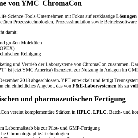
nahme von YMC–ChromaCon
Life-Science-Tools-Unternehmen mit Fokus auf erstklassige
Lösungen 
etären Prozesstechnologien, Prozesssimulation sowie Betriebssoftware 
ht damit:
 und großen Molekülen
 (OPEX)
echnischen Reinigung
keting und Vertrieb der Laborsysteme von ChromaCon zusammen. Darü
T“ ist jetzt YMC America) lizenziert, zur Nutzung in Anlagen im GM
ber 2018 abgeschlossen. YPT entwickelt und fertigt Trennsysteme i
n ein einheitliches Angebot, das von
F&E-Laborsystemen
bis zu
vol
tischen und pharmazeutischen Fertigung
on vereint komplementäre Stärken in
HPLC
,
LPLC
, Batch- und ko
im Labormaßstab bis zur Pilot- und GMP-Fertigung
iche Chromatographie-Technologien